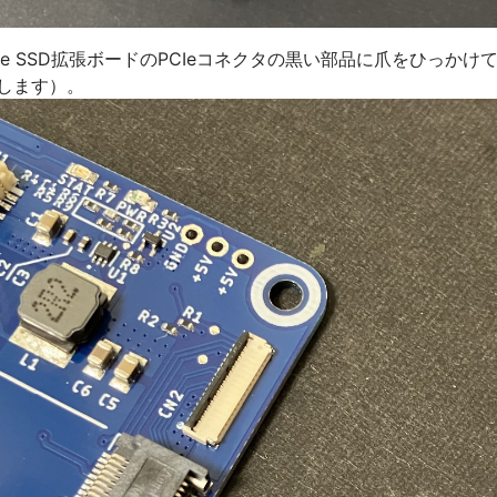
 5用NVMe SSD拡張ボードのPCIeコネクタの黒い部品に爪をひっか
します）。