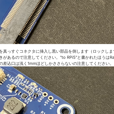
を真っすぐコネクタに挿入し黒い部品を倒します（ロックしま
るので注意してください。"to RPi5"と書かれたほうはRaspbe
の差込口は浅く1mmほどしかささらないの注意してください。