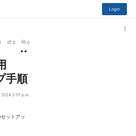
Login
1
0
0
用
プ手順
, 2024 2:57 p.m.
ドのセットアッ