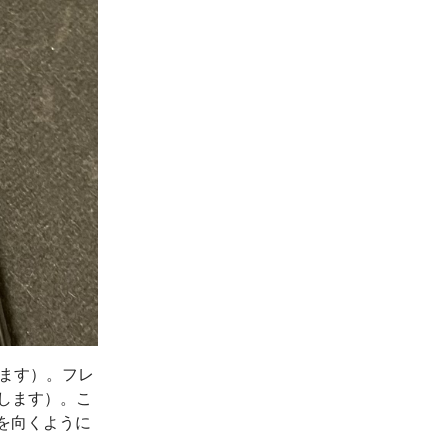
クします）。フレ
します）。こ
側を向くように